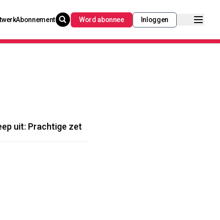
twerk
Abonnement
Word abonnee
Inloggen
p uit: Prachtige zet