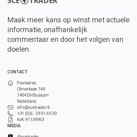
SCE
TRADER
Maak meer kans op winst met actuele
informatie, onafhankelijk
commentaar en door het volgen van
doelen.
CONTACT
Postadres:
Olmenlaan 144
1404 DH Bussum
Nederland
info@scetrader.nl
+31 (0)6 - 29 01 69 30
KvK: 91139953
MEDIA
@scetrader