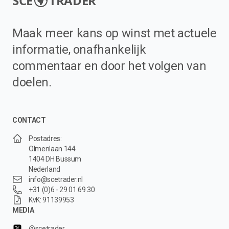
SCE
TRADER
Maak meer kans op winst met actuele
informatie, onafhankelijk
commentaar en door het volgen van
doelen.
CONTACT
Postadres:
Olmenlaan 144
1404 DH Bussum
Nederland
info@scetrader.nl
+31 (0)6 - 29 01 69 30
KvK: 91139953
MEDIA
@scetrader