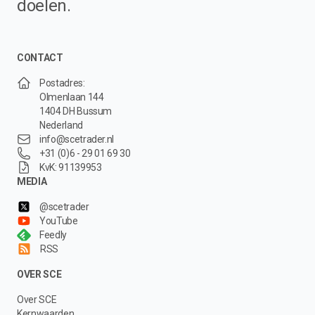
doelen.
CONTACT
Postadres:
Olmenlaan 144
1404 DH Bussum
Nederland
info@scetrader.nl
+31 (0)6 - 29 01 69 30
KvK: 91139953
MEDIA
@scetrader
YouTube
Feedly
RSS
OVER SCE
Over SCE
Kernwaarden