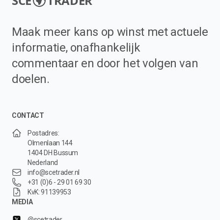
SCE
TRADER
Maak meer kans op winst met actuele
informatie, onafhankelijk
commentaar en door het volgen van
doelen.
CONTACT
Postadres:
Olmenlaan 144
1404 DH Bussum
Nederland
info@scetrader.nl
+31 (0)6 - 29 01 69 30
KvK: 91139953
MEDIA
@scetrader