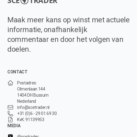
SCE
TRADER
Maak meer kans op winst met actuele
informatie, onafhankelijk
commentaar en door het volgen van
doelen.
CONTACT
Postadres:
Olmenlaan 144
1404 DH Bussum
Nederland
info@scetrader.nl
+31 (0)6 - 29 01 69 30
KvK: 91139953
MEDIA
@scetrader