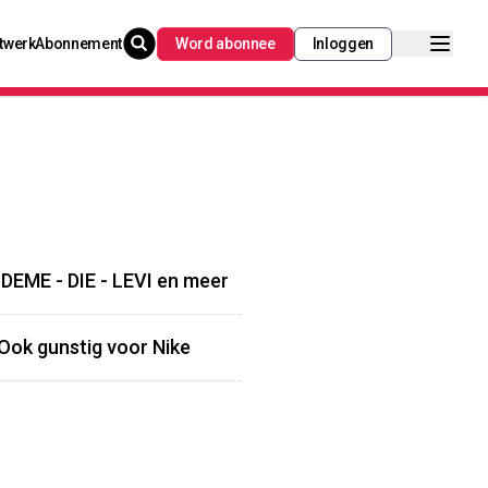
twerk
Abonnement
Word abonnee
Inloggen
 DEME - DIE - LEVI en meer
- Ook gunstig voor Nike