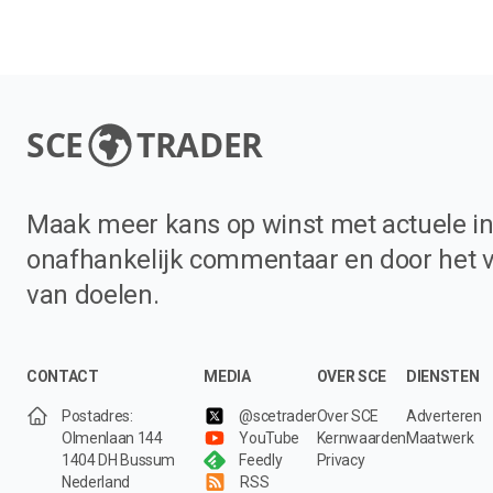
SCE
TRADER
Maak meer kans op winst met actuele in
onafhankelijk commentaar en door het 
van doelen.
CONTACT
MEDIA
OVER SCE
DIENSTEN
Postadres:
@scetrader
Over SCE
Adverteren
Olmenlaan 144
YouTube
Kernwaarden
Maatwerk
1404 DH Bussum
Feedly
Privacy
Nederland
RSS