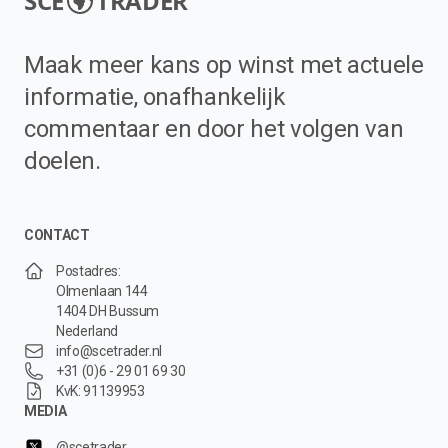
SCE
TRADER
Maak meer kans op winst met actuele
informatie, onafhankelijk
commentaar en door het volgen van
doelen.
CONTACT
Postadres:
Olmenlaan 144
1404 DH Bussum
Nederland
info@scetrader.nl
+31 (0)6 - 29 01 69 30
KvK: 91139953
MEDIA
@scetrader