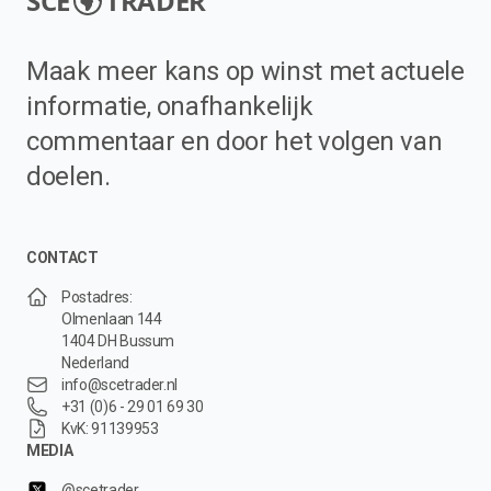
SCE
TRADER
Maak meer kans op winst met actuele
informatie, onafhankelijk
commentaar en door het volgen van
doelen.
CONTACT
Postadres:
Olmenlaan 144
1404 DH Bussum
Nederland
info@scetrader.nl
+31 (0)6 - 29 01 69 30
KvK: 91139953
MEDIA
@scetrader