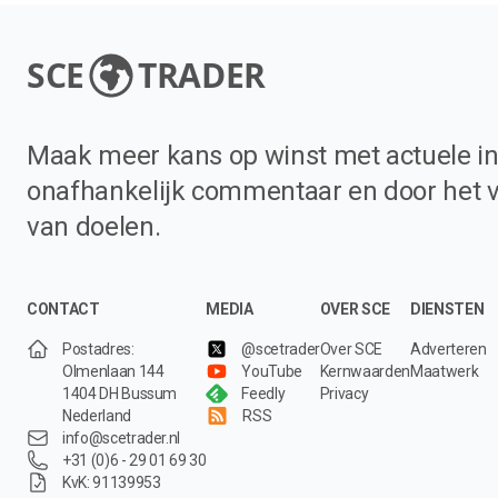
SCE
TRADER
Maak meer kans op winst met actuele in
onafhankelijk commentaar en door het 
van doelen.
CONTACT
MEDIA
OVER SCE
DIENSTEN
Postadres:
@scetrader
Over SCE
Adverteren
Olmenlaan 144
YouTube
Kernwaarden
Maatwerk
1404 DH Bussum
Feedly
Privacy
Nederland
RSS
info@scetrader.nl
+31 (0)6 - 29 01 69 30
KvK: 91139953