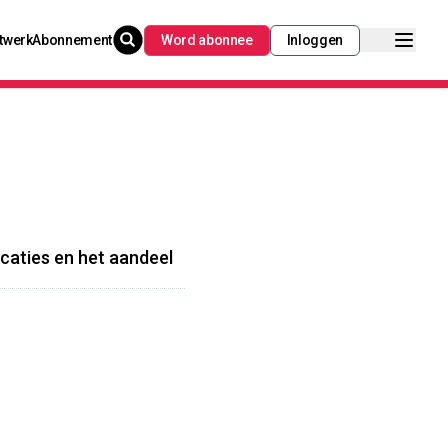
twerk
Abonnement
Word abonnee
Inloggen
icaties en het aandeel