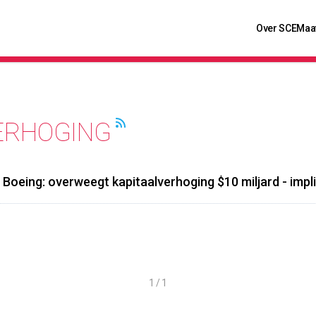
Over SCE
Maa
ERHOGING
Boeing: overweegt kapitaalverhoging $10 miljard - impl
1 / 1