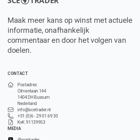
SCE
TRADER
Maak meer kans op winst met actuele
informatie, onafhankelijk
commentaar en door het volgen van
doelen.
CONTACT
Postadres:
Olmenlaan 144
1404 DH Bussum
Nederland
info@scetrader.nl
+31 (0)6 - 29 01 69 30
KvK: 91139953
MEDIA
@scetrader