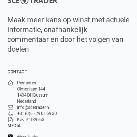
SCE
TRADER
Maak meer kans op winst met actuele
informatie, onafhankelijk
commentaar en door het volgen van
doelen.
CONTACT
Postadres:
Olmenlaan 144
1404 DH Bussum
Nederland
info@scetrader.nl
+31 (0)6 - 29 01 69 30
KvK: 91139953
MEDIA
@scetrader