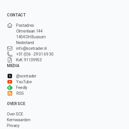
CONTACT
Postadres:
Olmenlaan 144
1404 DH Bussum
Nederland
info@scetrader.nl
+31 (0)6 - 29 01 69 30
KvK: 91139953
MEDIA
@scetrader
YouTube
Feedly
RSS
OVER SCE
Over SCE
Kernwaarden
Privacy