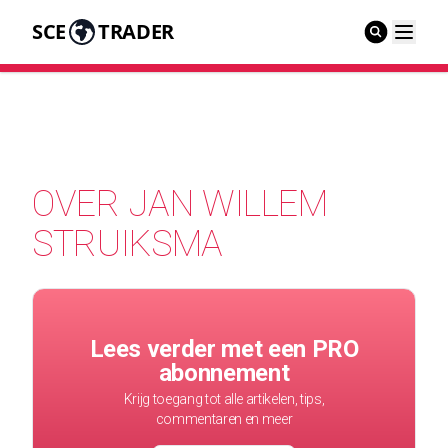
SCE
TRADER
OVER JAN WILLEM
STRUIKSMA
Lees verder met een PRO
abonnement
Krijg toegang tot alle artikelen, tips,
commentaren en meer