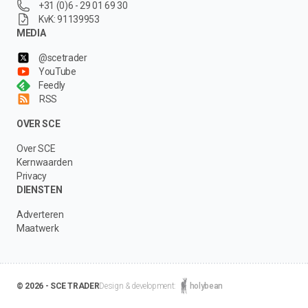
+31 (0)6 - 29 01 69 30
KvK: 91139953
MEDIA
@scetrader
YouTube
Feedly
RSS
OVER SCE
Over SCE
Kernwaarden
Privacy
DIENSTEN
Adverteren
Maatwerk
© 2026 - SCE TRADER
Design & development:
holybean