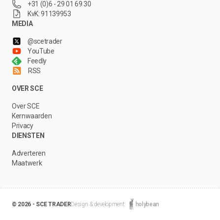
+31 (0)6 - 29 01 69 30
KvK: 91139953
MEDIA
@scetrader
YouTube
Feedly
RSS
OVER SCE
Over SCE
Kernwaarden
Privacy
DIENSTEN
Adverteren
Maatwerk
© 2026 - SCE TRADER
Design & development:
holybean