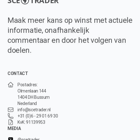
SCE
TRADER
Maak meer kans op winst met actuele
informatie, onafhankelijk
commentaar en door het volgen van
doelen.
CONTACT
Postadres:
Olmenlaan 144
1404 DH Bussum
Nederland
info@scetrader.nl
+31 (0)6 - 29 01 69 30
KvK: 91139953
MEDIA
@scetrader