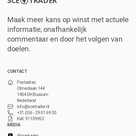
SCE
TRADER
Maak meer kans op winst met actuele
informatie, onafhankelijk
commentaar en door het volgen van
doelen.
CONTACT
Postadres:
Olmenlaan 144
1404 DH Bussum
Nederland
info@scetrader.nl
+31 (0)6 - 29 01 69 30
KvK: 91139953
MEDIA
@scetrader