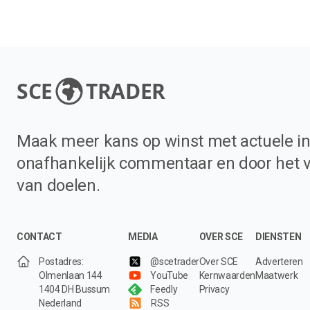
SCE
TRADER
Maak meer kans op winst met actuele in
onafhankelijk commentaar en door het 
van doelen.
CONTACT
MEDIA
OVER SCE
DIENSTEN
Postadres:
@scetrader
Over SCE
Adverteren
Olmenlaan 144
YouTube
Kernwaarden
Maatwerk
1404 DH Bussum
Feedly
Privacy
Nederland
RSS