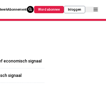
twerk
Abonnement
Word abonnee
Inloggen
tief economisch signaal
isch signaal