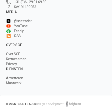
+31 (0)6 - 29 01 69 30
KvK: 91139953
MEDIA
@scetrader
YouTube
Feedly
RSS
OVER SCE
Over SCE
Kernwaarden
Privacy
DIENSTEN
Adverteren
Maatwerk
© 2026 - SCE TRADER
Design & development:
holybean