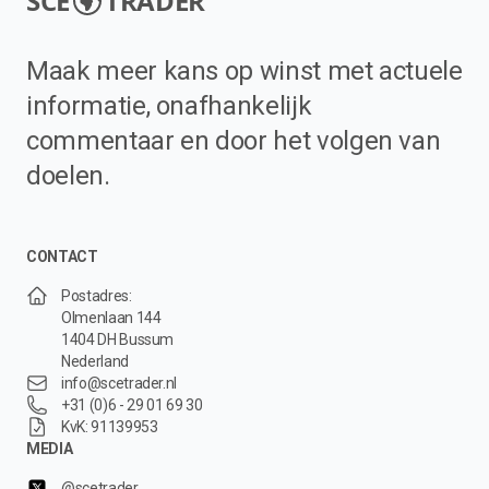
SCE
TRADER
Maak meer kans op winst met actuele
informatie, onafhankelijk
commentaar en door het volgen van
doelen.
CONTACT
Postadres:
Olmenlaan 144
1404 DH Bussum
Nederland
info@scetrader.nl
+31 (0)6 - 29 01 69 30
KvK: 91139953
MEDIA
@scetrader