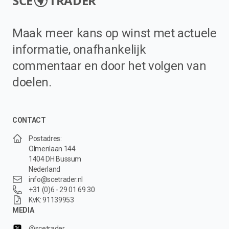
SCE
TRADER
Maak meer kans op winst met actuele
informatie, onafhankelijk
commentaar en door het volgen van
doelen.
CONTACT
Postadres:
Olmenlaan 144
1404 DH Bussum
Nederland
info@scetrader.nl
+31 (0)6 - 29 01 69 30
KvK: 91139953
MEDIA
@scetrader