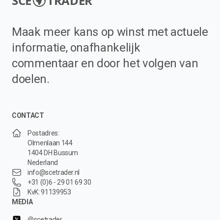
SCE
TRADER
Maak meer kans op winst met actuele
informatie, onafhankelijk
commentaar en door het volgen van
doelen.
CONTACT
Postadres:
Olmenlaan 144
1404 DH Bussum
Nederland
info@scetrader.nl
+31 (0)6 - 29 01 69 30
KvK: 91139953
MEDIA
@scetrader