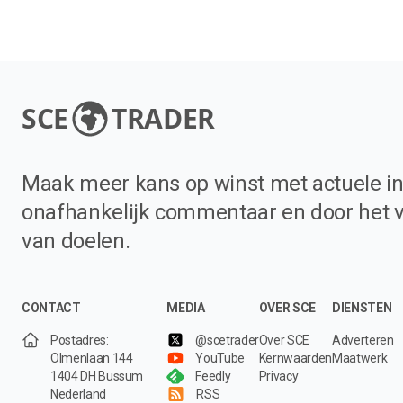
SCE
TRADER
Maak meer kans op winst met actuele in
onafhankelijk commentaar en door het 
van doelen.
CONTACT
MEDIA
OVER SCE
DIENSTEN
Postadres:
@scetrader
Over SCE
Adverteren
Olmenlaan 144
YouTube
Kernwaarden
Maatwerk
1404 DH Bussum
Feedly
Privacy
Nederland
RSS