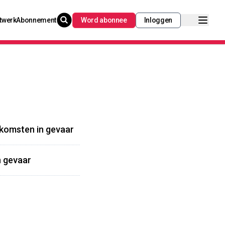
twerk
Abonnement
Word abonnee
Inloggen
inkomsten in gevaar
n gevaar