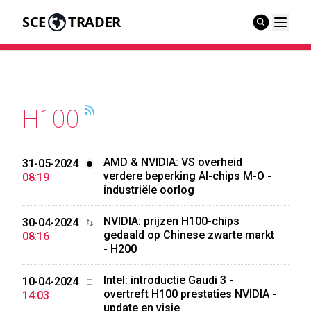
SCE
TRADER
H100
AMD & NVIDIA: VS overheid
31-05-2024
verdere beperking AI-chips M-O -
08:19
industriële oorlog
NVIDIA: prijzen H100-chips
30-04-2024
gedaald op Chinese zwarte markt
08:16
- H200
Intel: introductie Gaudi 3 -
10-04-2024
overtreft H100 prestaties NVIDIA -
14:03
update en visie