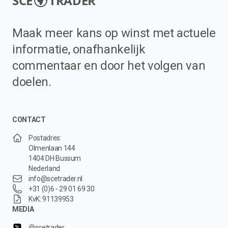
SCE
TRADER
Maak meer kans op winst met actuele
informatie, onafhankelijk
commentaar en door het volgen van
doelen.
CONTACT
Postadres:
Olmenlaan 144
1404 DH Bussum
Nederland
info@scetrader.nl
+31 (0)6 - 29 01 69 30
KvK: 91139953
MEDIA
@scetrader