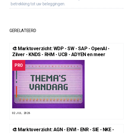
betrekking tot uw beleggingen.
GERELATEERD
🎨 Marktoverzicht: WDP - SW - SAP - OpenAI -
Zilver - KNDS - RHM - UCB - ADYEN en meer
PRO
02 JUL. 2026
🎨 Marktoverzicht: AGN - ENVI - ENR - SIE - NKE -