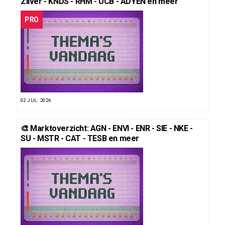
Zilver - KNDS - RHM - UCB - ADYEN en meer
PRO
02 JUL. 2026
🎨 Marktoverzicht: AGN - ENVI - ENR - SIE - NKE -
SU - MSTR - CAT - TESB en meer