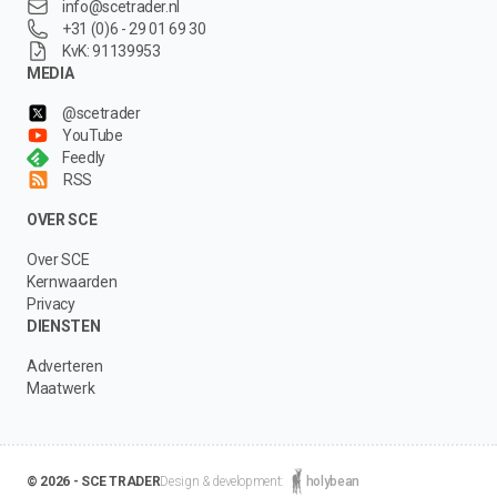
info@scetrader.nl
+31 (0)6 - 29 01 69 30
KvK: 91139953
MEDIA
@scetrader
YouTube
Feedly
RSS
OVER SCE
Over SCE
Kernwaarden
Privacy
DIENSTEN
Adverteren
Maatwerk
© 2026 - SCE TRADER
Design & development:
holybean