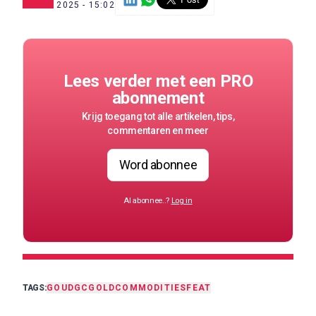
5 AUG. 2025 - 15:02
Lees verder met een PRO
abonnement
Krijg toegang tot alle artikelen, tips,
commentaren en meer
Word abonnee
Al abonnee..?
Log in
TAGS:
GOUD
GC
GOLD
COMMODITIES
FEAT