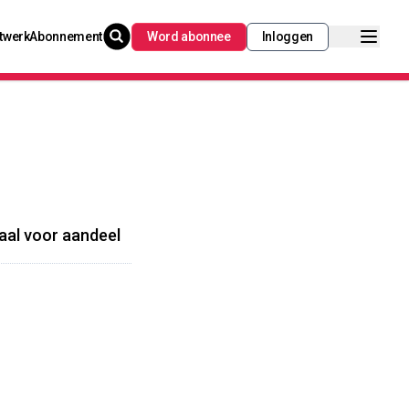
twerk
Abonnement
Word abonnee
Inloggen
raal voor aandeel