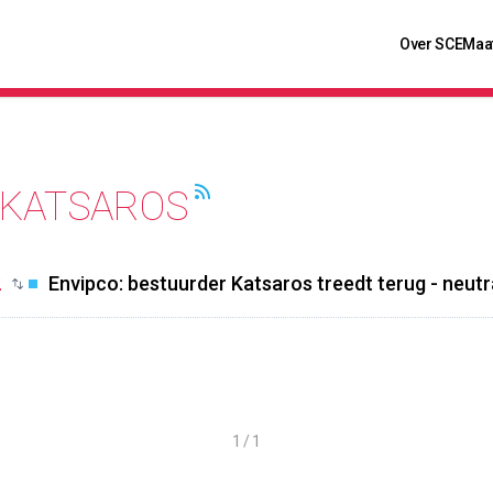
Over SCE
Maa
 KATSAROS
2
Envipco: bestuurder Katsaros treedt terug - neut
1 / 1