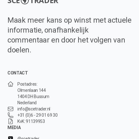
SCE
TRADER
Maak meer kans op winst met actuele
informatie, onafhankelijk
commentaar en door het volgen van
doelen.
CONTACT
Postadres:
Olmenlaan 144
1404 DH Bussum
Nederland
info@scetrader.nl
+31 (0)6 - 29 01 69 30
KvK: 91139953
MEDIA
@scetrader