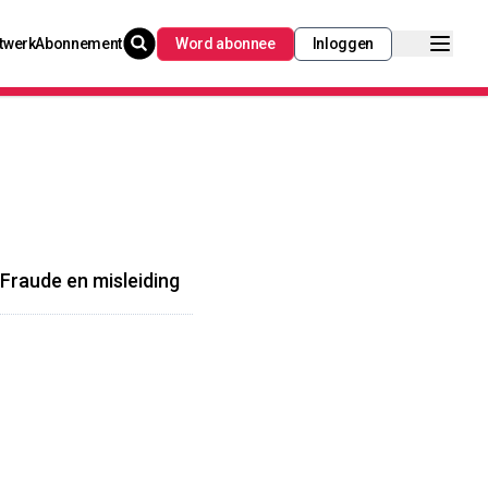
twerk
Abonnement
Word abonnee
Inloggen
 Fraude en misleiding