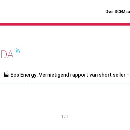
Over SCE
Maa
NDA
🏭 Eos Energy: Vernietigend rapport van short seller -
1 / 1