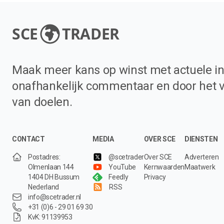
SCE
TRADER
Maak meer kans op winst met actuele in
onafhankelijk commentaar en door het 
van doelen.
CONTACT
MEDIA
OVER SCE
DIENSTEN
Postadres:
@scetrader
Over SCE
Adverteren
Olmenlaan 144
YouTube
Kernwaarden
Maatwerk
1404 DH Bussum
Feedly
Privacy
Nederland
RSS
info@scetrader.nl
+31 (0)6 - 29 01 69 30
KvK: 91139953