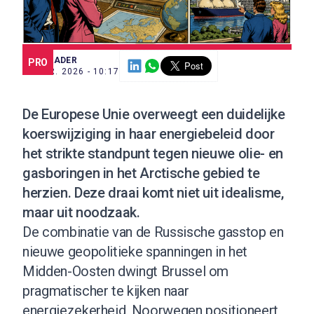
SCE TRADER
PRO
23 APR. 2026 - 10:17
De Europese Unie overweegt een duidelijke
koerswijziging in haar energiebeleid door
het strikte standpunt tegen nieuwe olie- en
gasboringen in het Arctische gebied te
herzien. Deze draai komt niet uit idealisme,
maar uit noodzaak.
De combinatie van de Russische gasstop en
nieuwe geopolitieke spanningen in het
Midden-Oosten dwingt Brussel om
pragmatischer te kijken naar
energiezekerheid. Noorwegen positioneert