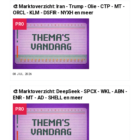
🎨 Marktoverzicht: Iran - Trump - Olie - CTP - MT -
ORCL - KLM - DSFIR - NYXH en meer
PRO
08 JUL. 2026
🎨 Marktoverzicht: DeepSeek - SPCX - WKL - ABN -
ENR - MT - AD - SHELL en meer
PRO