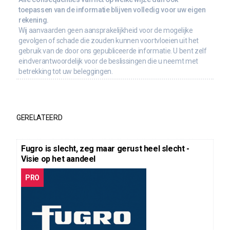
toepassen van de informatie blijven volledig voor uw eigen
rekening.
Wij aanvaarden geen aansprakelijkheid voor de mogelijke
gevolgen of schade die zouden kunnen voortvloeien uit het
gebruik van de door ons gepubliceerde informatie. U bent zelf
eindverantwoordelijk voor de beslissingen die u neemt met
betrekking tot uw beleggingen.
GERELATEERD
Fugro is slecht, zeg maar gerust heel slecht -
Visie op het aandeel
PRO