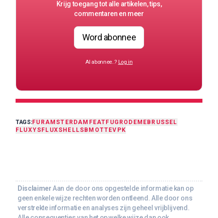
Krijg toegang tot alle artikelen, tips,
commentaren en meer
Word abonnee
Al abonnee..?
Log in
TAGS:
FUR
AMSTERDAM
FEAT
FUGRO
DEME
BRUSSEL
FLUXYS
FLUX
SHELL
SBMO
TTE
VPK
Disclaimer
Aan de door ons opgestelde informatie kan op
geen enkele wijze rechten worden ontleend. Alle door ons
verstrekte informatie en analyses zijn geheel vrijblijvend.
Alle consequenties van het op welke wijze dan ook