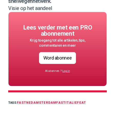
snelwegennetwerk.
Visie op het aandeel
Lees verder met een PRO
abonnement
Krijg toegang tot alle artikelen, tips,
commentaren en meer
Word abonnee
Al abonnee..?
Log in
TAGS:
FASTNED
AMSTERDAM
FAST
ITALIE
FEAT