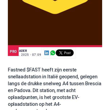
SCE TRADER
PRO
28 FEB. 2025 - 07:09
Fastned $FAST heeft zijn eerste
snellaadstation in Italië geopend, gelegen
langs de drukke snelweg A4 tussen Brescia
en Padova. Dit station, met acht
oplaadpunten, is het grootste EV-
oplaadstation op het A4-