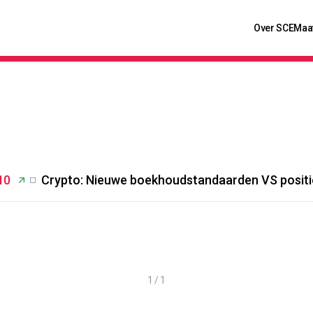
Over SCE
Maa
10
Crypto: Nieuwe boekhoudstandaarden VS positie
1 / 1