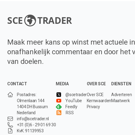
SCE
TRADER
Maak meer kans op winst met actuele in
onafhankelijk commentaar en door het 
van doelen.
CONTACT
MEDIA
OVER SCE
DIENSTEN
Postadres:
@scetrader
Over SCE
Adverteren
Olmenlaan 144
YouTube
Kernwaarden
Maatwerk
1404 DH Bussum
Feedly
Privacy
Nederland
RSS
info@scetrader.nl
+31 (0)6 - 29 01 69 30
KvK: 91139953