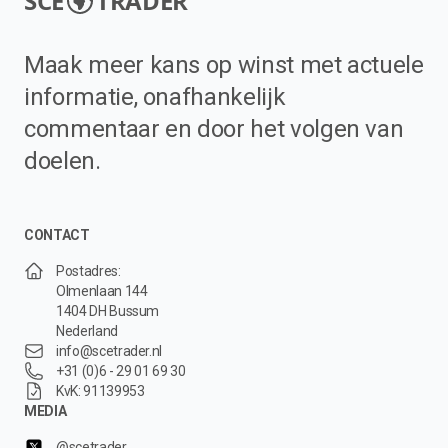
SCE
TRADER
Maak meer kans op winst met actuele
informatie, onafhankelijk
commentaar en door het volgen van
doelen.
CONTACT
Postadres:
Olmenlaan 144
1404 DH Bussum
Nederland
info@scetrader.nl
+31 (0)6 - 29 01 69 30
KvK: 91139953
MEDIA
@scetrader