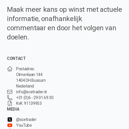
Maak meer kans op winst met actuele
informatie, onafhankelijk
commentaar en door het volgen van
doelen.
CONTACT
Postadres:
Olmenlaan 144
1404 DH Bussum
Nederland
info@scetrader.nl
+31 (0)6 - 29 01 69 30
KvK: 91139953
MEDIA
@scetrader
YouTube