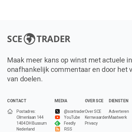
SCE
TRADER
Maak meer kans op winst met actuele in
onafhankelijk commentaar en door het 
van doelen.
CONTACT
MEDIA
OVER SCE
DIENSTEN
Postadres:
@scetrader
Over SCE
Adverteren
Olmenlaan 144
YouTube
Kernwaarden
Maatwerk
1404 DH Bussum
Feedly
Privacy
Nederland
RSS