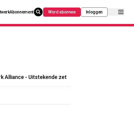
twerk
Abonnement
Word abonnee
Inloggen
k Alliance - Uitstekende zet