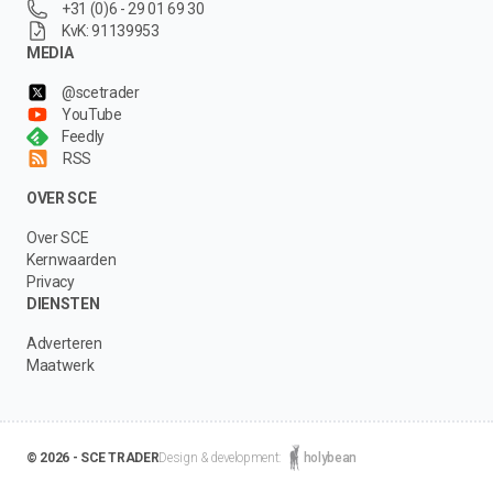
+31 (0)6 - 29 01 69 30
KvK: 91139953
MEDIA
@scetrader
YouTube
Feedly
RSS
OVER SCE
Over SCE
Kernwaarden
Privacy
DIENSTEN
Adverteren
Maatwerk
© 2026 - SCE TRADER
Design & development:
holybean