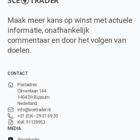
SCE
TRADER
Maak meer kans op winst met actuele
informatie, onafhankelijk
commentaar en door het volgen van
doelen.
CONTACT
Postadres:
Olmenlaan 144
1404 DH Bussum
Nederland
info@scetrader.nl
+31 (0)6 - 29 01 69 30
KvK: 91139953
MEDIA
@scetrader