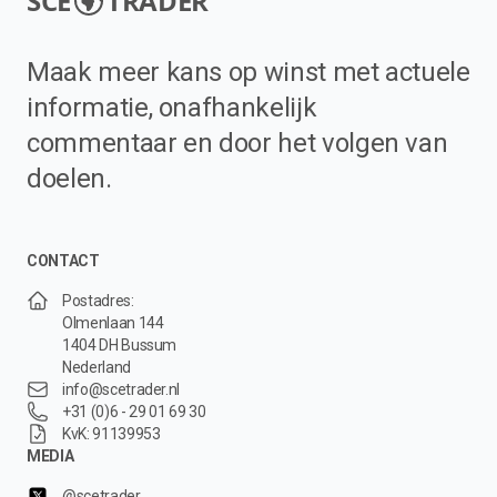
SCE
TRADER
Maak meer kans op winst met actuele
informatie, onafhankelijk
commentaar en door het volgen van
doelen.
CONTACT
Postadres:
Olmenlaan 144
1404 DH Bussum
Nederland
info@scetrader.nl
+31 (0)6 - 29 01 69 30
KvK: 91139953
MEDIA
@scetrader