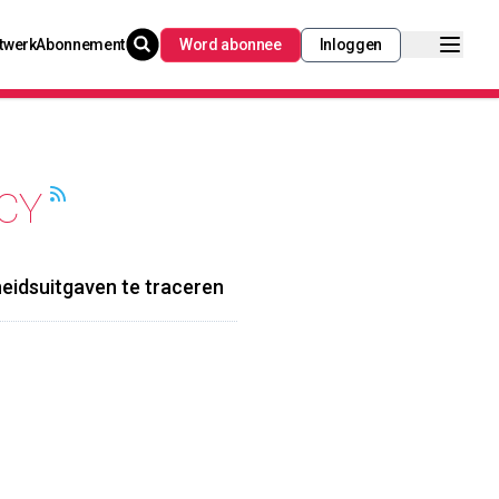
twerk
Abonnement
Word abonnee
Inloggen
CY
eidsuitgaven te traceren