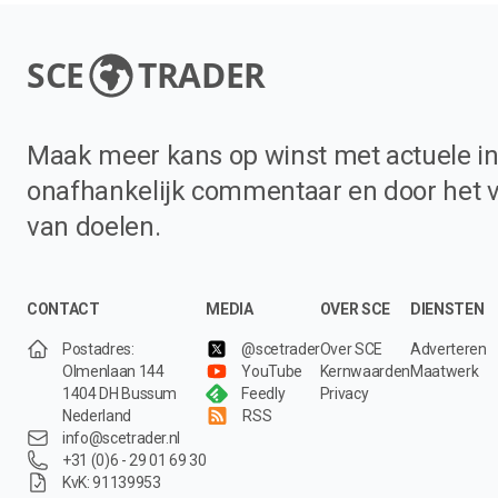
SCE
TRADER
Maak meer kans op winst met actuele in
onafhankelijk commentaar en door het 
van doelen.
CONTACT
MEDIA
OVER SCE
DIENSTEN
Postadres:
@scetrader
Over SCE
Adverteren
Olmenlaan 144
YouTube
Kernwaarden
Maatwerk
1404 DH Bussum
Feedly
Privacy
Nederland
RSS
info@scetrader.nl
+31 (0)6 - 29 01 69 30
KvK: 91139953