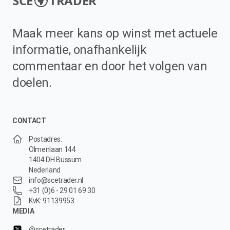
SCE
TRADER
Maak meer kans op winst met actuele
informatie, onafhankelijk
commentaar en door het volgen van
doelen.
CONTACT
Postadres:
Olmenlaan 144
1404 DH Bussum
Nederland
info@scetrader.nl
+31 (0)6 - 29 01 69 30
KvK: 91139953
MEDIA
@scetrader