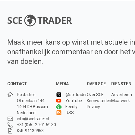
SCE
TRADER
Maak meer kans op winst met actuele in
onafhankelijk commentaar en door het 
van doelen.
CONTACT
MEDIA
OVER SCE
DIENSTEN
Postadres:
@scetrader
Over SCE
Adverteren
Olmenlaan 144
YouTube
Kernwaarden
Maatwerk
1404 DH Bussum
Feedly
Privacy
Nederland
RSS
info@scetrader.nl
+31 (0)6 - 29 01 69 30
KvK: 91139953