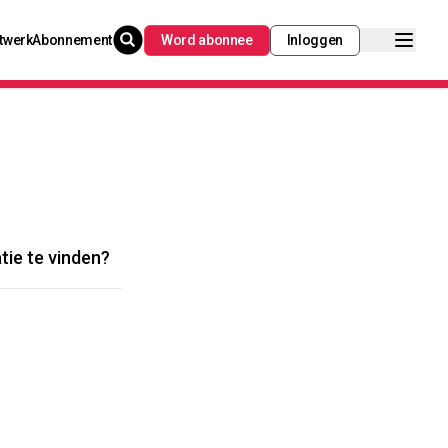
twerk
Abonnement
Word abonnee
Inloggen
tie te vinden?