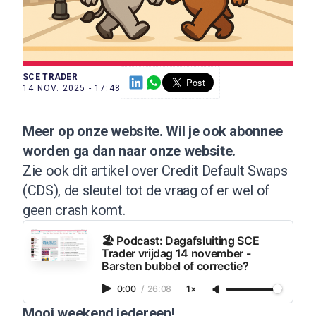
SCE TRADER
14 NOV. 2025 - 17:48
Meer op onze website
. Wil je ook
abonnee
worden ga dan naar onze
website
.
Zie ook dit
artikel over Credit Default Swaps
(CDS), de sleutel tot de vraag of er wel of
geen crash komt.
🏖️ Podcast: Dagafsluiting SCE
Trader vrijdag 14 november -
Barsten bubbel of correctie?
0:00
/
26:08
1×
Mooi weekend iedereen!