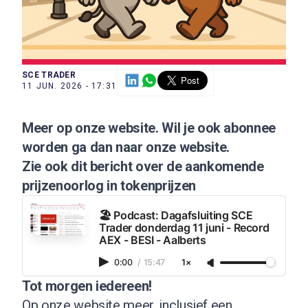
SCE TRADER
11 JUN. 2026 - 17:31
Meer op onze website
. Wil je ook
abonnee
worden ga dan naar onze
website
.
Zie ook dit bericht over de aankomende
prijzenoorlog in tokenprijzen
🏖️ Podcast: Dagafsluiting SCE
Trader donderdag 11 juni - Record
AEX - BESI - Aalberts
0:00
/
15:47
1×
Tot morgen iedereen!
Op onze website meer, inclusief een