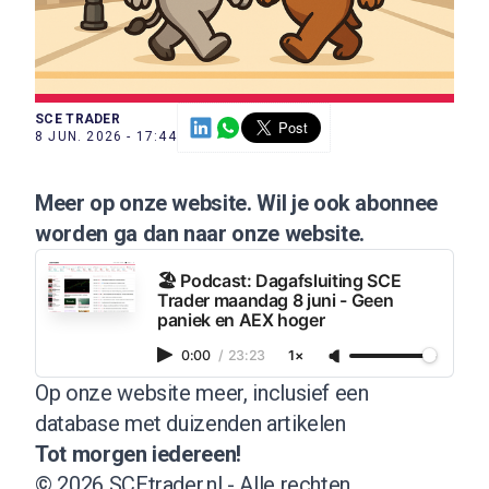
SCE TRADER
8 JUN. 2026 - 17:44
Meer op onze website
. Wil je ook
abonnee
worden ga dan naar onze
website
.
🏖️ Podcast: Dagafsluiting SCE
Trader maandag 8 juni - Geen
paniek en AEX hoger
0:00
/
23:23
1×
Op onze website meer, inclusief een
database met duizenden artikelen
Tot morgen iedereen!
© 2026 SCEtrader.nl - Alle rechten