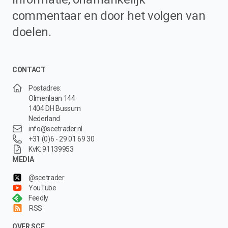
commentaar en door het volgen van
doelen.
CONTACT
Postadres:
Olmenlaan 144
1404 DH Bussum
Nederland
info@scetrader.nl
+31 (0)6 - 29 01 69 30
KvK: 91139953
MEDIA
@scetrader
YouTube
Feedly
RSS
OVER SCE