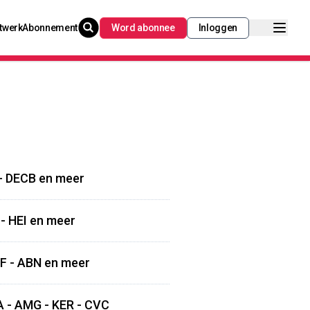
twerk
Abonnement
Word abonnee
Inloggen
 - DECB en meer
 - HEI en meer
LF - ABN en meer
A - AMG - KER - CVC