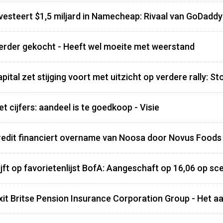
vesteert $1,5 miljard in Namecheap: Rivaal van GoDaddy
erder gekocht - Heeft wel moeite met weerstand
ital zet stijging voort met uitzicht op verdere rally: S
 cijfers: aandeel is te goedkoop - Visie
edit financiert overname van Noosa door Novus Foods 
jft op favorietenlijst BofA: Aangeschaft op 16,06 op sc
xit Britse Pension Insurance Corporation Group - Het a