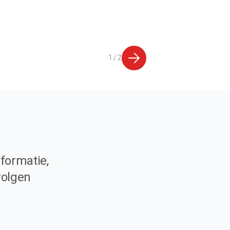
1 / 2
formatie,
volgen