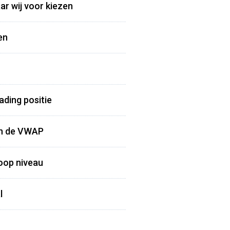
ar wij voor kiezen
en
ading positie
van de VWAP
koop niveau
l