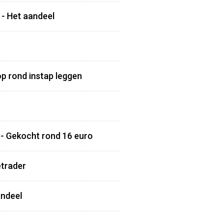
 - Het aandeel
top rond instap leggen
- Gekocht rond 16 euro
etrader
andeel