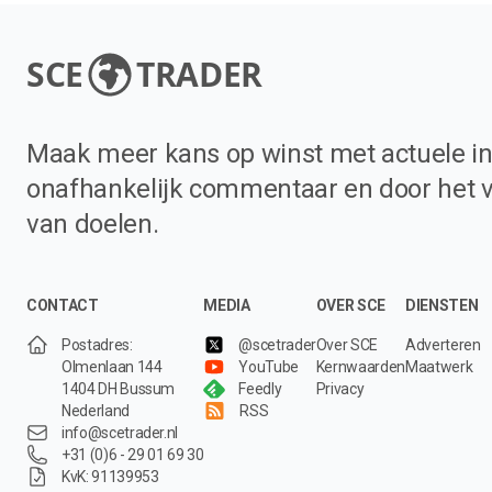
SCE
TRADER
Maak meer kans op winst met actuele in
onafhankelijk commentaar en door het 
van doelen.
CONTACT
MEDIA
OVER SCE
DIENSTEN
Postadres:
@scetrader
Over SCE
Adverteren
Olmenlaan 144
YouTube
Kernwaarden
Maatwerk
1404 DH Bussum
Feedly
Privacy
Nederland
RSS
info@scetrader.nl
+31 (0)6 - 29 01 69 30
KvK: 91139953