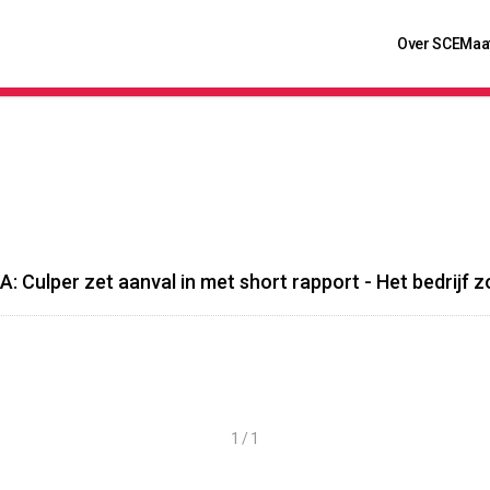
Over SCE
Maa
A: Culper zet aanval in met short rapport - Het bedrijf 
1 / 1