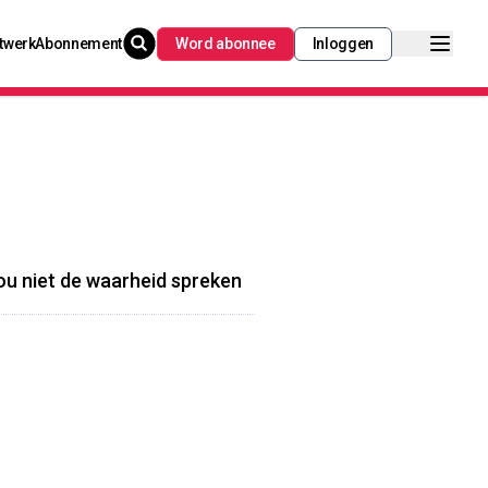
twerk
Abonnement
Word abonnee
Inloggen
zou niet de waarheid spreken