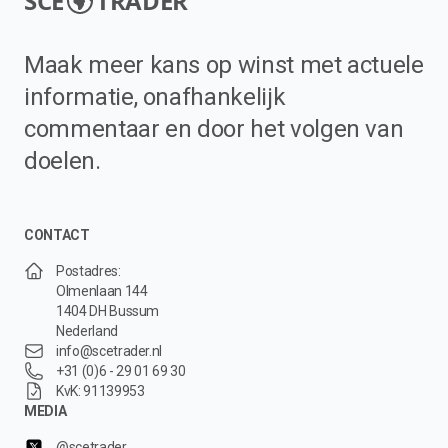
SCE
TRADER
Maak meer kans op winst met actuele
informatie, onafhankelijk
commentaar en door het volgen van
doelen.
CONTACT
Postadres:
Olmenlaan 144
1404 DH Bussum
Nederland
info@scetrader.nl
+31 (0)6 - 29 01 69 30
KvK: 91139953
MEDIA
@scetrader