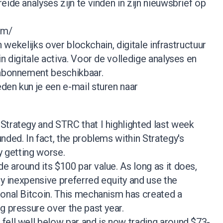
ide analyses zijn te vinden in zijn nieuwsbrief op
om/
en wekelijks over blockchain, digitale infrastructuur
n digitale activa. Voor de volledige analyses en
 abonnement beschikbaar.
den kun je een e-mail sturen naar
Strategy and STRC that I highlighted last week
nded. In fact, the problems within Strategy's
y getting worse.
 around its $100 par value. As long as it does,
ly inexpensive preferred equity and use the
ional Bitcoin. This mechanism has created a
g pressure over the past year.
fell well below par and is now trading around $73-