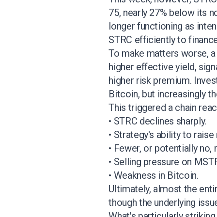
75, nearly 27% below its no
longer functioning as inten
STRC efficiently to financ
To make matters worse, a 
higher effective yield, sig
higher risk premium. Inves
Bitcoin, but increasingly th
This triggered a chain rea
• STRC declines sharply.
• Strategy's ability to rais
• Fewer, or potentially no,
• Selling pressure on MST
• Weakness in Bitcoin.
Ultimately, almost the ent
though the underlying issu
What's particularly strikin