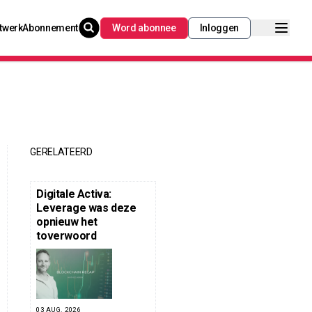
twerk
Abonnement
Word abonnee
Inloggen
GERELATEERD
Digitale Activa:
Leverage was deze
opnieuw het
toverwoord
03 AUG. 2026