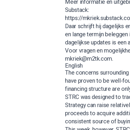
Meer informatie en uitgebre
Substack:
https://mkriek.substack.c
Daar schrijft hij dagelijks 
en lange termijn beleggen i
dagelijkse updates is een
Voor vragen en mogelijkhe
mkriek@m2tk.com
.
English
The concerns surrounding 
have proven to be well-fou
financing structure are onl
STRC was designed to trade
Strategy can raise relative
proceeds to acquire addit
consistent source of buyin
This week, however, STRC 